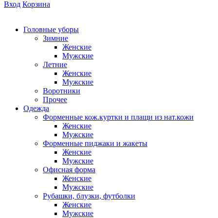
Вход
Корзина
Головные уборы
Зимние
Женские
Мужские
Летние
Женские
Мужские
Воротники
Прочее
Одежда
Форменные кож.куртки и плащи из нат.кожи
Женские
Мужские
Форменные пиджаки и жакеты
Женские
Мужские
Офисная форма
Женские
Мужские
Рубашки, блузки, футболки
Женские
Мужские