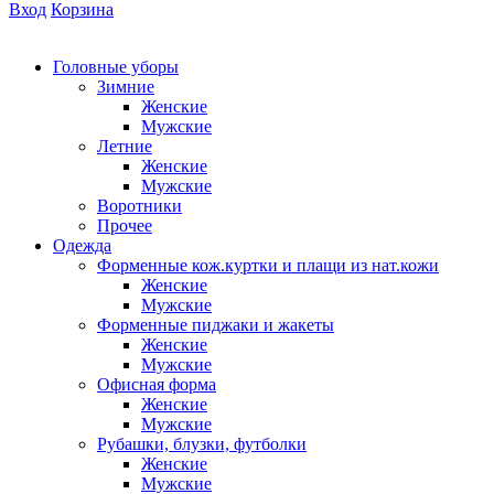
Вход
Корзина
Головные уборы
Зимние
Женские
Мужские
Летние
Женские
Мужские
Воротники
Прочее
Одежда
Форменные кож.куртки и плащи из нат.кожи
Женские
Мужские
Форменные пиджаки и жакеты
Женские
Мужские
Офисная форма
Женские
Мужские
Рубашки, блузки, футболки
Женские
Мужские