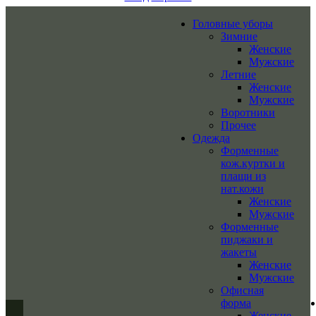
Головные уборы
Зимние
Женские
Мужские
Летние
Женские
Мужские
Воротники
Прочее
Одежда
Форменные
кож.куртки и
плащи из
нат.кожи
Женские
Мужские
Форменные
пиджаки и
жакеты
Женские
Мужские
Офисная
форма
Женские