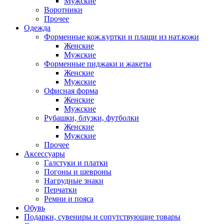
Мужские
Воротники
Прочее
Одежда
Форменные кож.куртки и плащи из нат.кожи
Женские
Мужские
Форменные пиджаки и жакеты
Женские
Мужские
Офисная форма
Женские
Мужские
Рубашки, блузки, футболки
Женские
Мужские
Прочее
Аксессуары
Галстуки и платки
Погоны и шевроны
Нагрудные знаки
Перчатки
Ремни и пояса
Обувь
Подарки, сувениры и сопутствующие товары