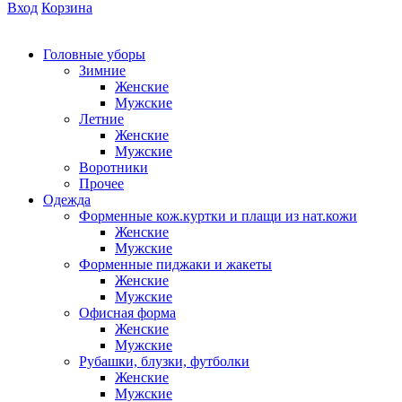
Вход
Корзина
Головные уборы
Зимние
Женские
Мужские
Летние
Женские
Мужские
Воротники
Прочее
Одежда
Форменные кож.куртки и плащи из нат.кожи
Женские
Мужские
Форменные пиджаки и жакеты
Женские
Мужские
Офисная форма
Женские
Мужские
Рубашки, блузки, футболки
Женские
Мужские