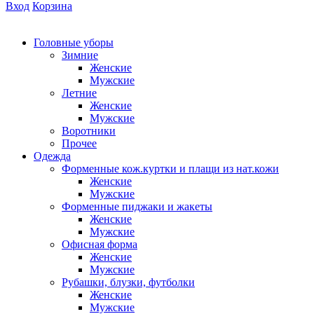
Вход
Корзина
Головные уборы
Зимние
Женские
Мужские
Летние
Женские
Мужские
Воротники
Прочее
Одежда
Форменные кож.куртки и плащи из нат.кожи
Женские
Мужские
Форменные пиджаки и жакеты
Женские
Мужские
Офисная форма
Женские
Мужские
Рубашки, блузки, футболки
Женские
Мужские