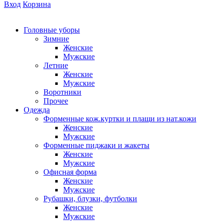
Вход
Корзина
Головные уборы
Зимние
Женские
Мужские
Летние
Женские
Мужские
Воротники
Прочее
Одежда
Форменные кож.куртки и плащи из нат.кожи
Женские
Мужские
Форменные пиджаки и жакеты
Женские
Мужские
Офисная форма
Женские
Мужские
Рубашки, блузки, футболки
Женские
Мужские