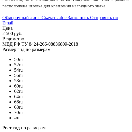
расположена шлевка для крепления нагрудного знака.
Обмерочный лист
Скачать .doc
Заполнить
Отправить по
Email
Цена
2 500 руб.
Ведомство
МВД РФ
ТУ 8424-266-08836809-2018
Размер
гид по размерам
50
ru
52
ru
54
ru
56
ru
58
ru
60
ru
62
ru
64
ru
66
ru
68
ru
70
ru
-
ru
Рост
гид по размерам