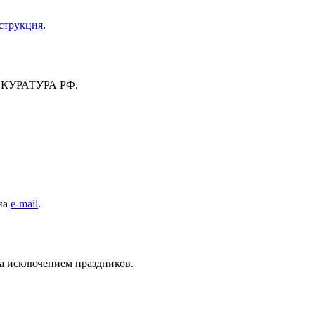
струкция
.
ПРОКУРАТУРА РФ.
 на
e-mail
.
за исключением праздников.