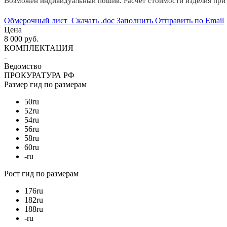
Возможен индивидуальный пошив. Расчёт стоимости изделия при 
Обмерочный лист
Скачать .doc
Заполнить
Отправить по Email
Цена
8 000 руб.
КОМПЛЕКТАЦИЯ
-
Ведомство
ПРОКУРАТУРА РФ
Размер
гид по размерам
50
ru
52
ru
54
ru
56
ru
58
ru
60
ru
-
ru
Рост
гид по размерам
176
ru
182
ru
188
ru
-
ru