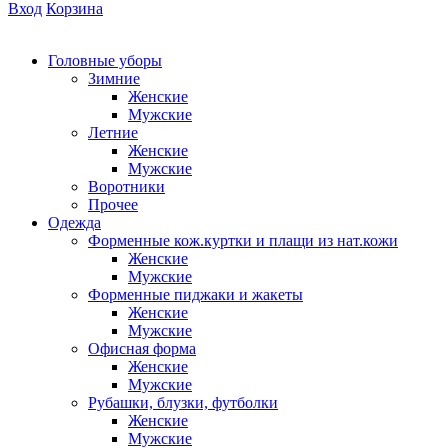
Вход
Корзина
Головные уборы
Зимние
Женские
Мужские
Летние
Женские
Мужские
Воротники
Прочее
Одежда
Форменные кож.куртки и плащи из нат.кожи
Женские
Мужские
Форменные пиджаки и жакеты
Женские
Мужские
Офисная форма
Женские
Мужские
Рубашки, блузки, футболки
Женские
Мужские