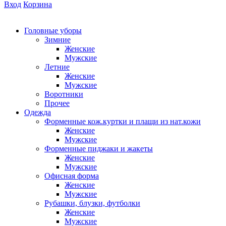
Вход
Корзина
Головные уборы
Зимние
Женские
Мужские
Летние
Женские
Мужские
Воротники
Прочее
Одежда
Форменные кож.куртки и плащи из нат.кожи
Женские
Мужские
Форменные пиджаки и жакеты
Женские
Мужские
Офисная форма
Женские
Мужские
Рубашки, блузки, футболки
Женские
Мужские