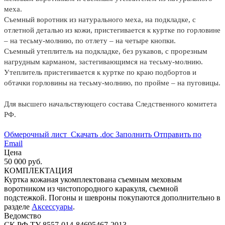
меха.
Съемный воротник из натурального меха, на подкладке, с
отлетной деталью из кожи, пристегивается к куртке по горловине
– на тесьму-молнию, по отлету – на четыре кнопки.
Съемный утеплитель на подкладке, без рукавов, с прорезным
нагрудным карманом, застегивающимся на тесьму-молнию.
Утеплитель пристегивается к куртке по краю подбортов и
обтачки горловины на тесьму-молнию, по пройме – на пуговицы.
Для высшего начальствующего состава Следственного комитета
РФ.
Обмерочный лист
Скачать .doc
Заполнить
Отправить по
Email
Цена
50 000 руб.
КОМПЛЕКТАЦИЯ
Куртка кожаная укомплектована съемным меховым
воротником из чистопородного каракуля, съемной
подстежкой. Погоны и шевроны покупаются дополнительно в
разделе
Аксессуары
.
Ведомство
СК РФ
ТУ 8557-014-84695467-2013