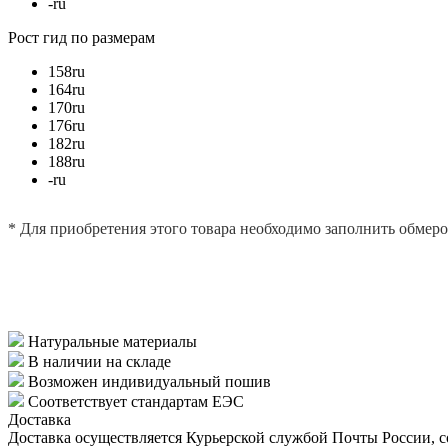
-
ru
Рост
гид по размерам
158
ru
164
ru
170
ru
176
ru
182
ru
188
ru
-
ru
* Для приобретения этого товара необходимо заполнить обмер
Натуральные материалы
В наличии на складе
Возможен индивидуальный пошив
Соответствует стандартам ЕЭС
Доставка
Доставка осуществляется Курьерской службой Почты России, со