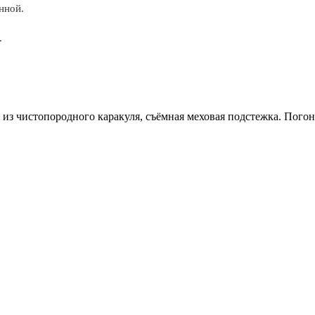
нной.
.
из чистопородного каракуля, съёмная меховая подстежка. Пого