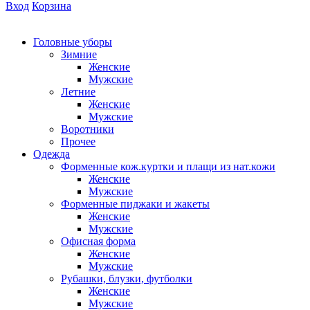
Вход
Корзина
Головные уборы
Зимние
Женские
Мужские
Летние
Женские
Мужские
Воротники
Прочее
Одежда
Форменные кож.куртки и плащи из нат.кожи
Женские
Мужские
Форменные пиджаки и жакеты
Женские
Мужские
Офисная форма
Женские
Мужские
Рубашки, блузки, футболки
Женские
Мужские