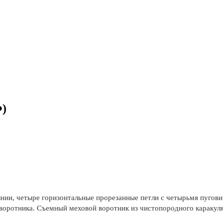
Ф)
лнии, четыре горизонтальные прорезанные петли с четырьмя пугов
воротника. Съемный меховой воротник из чистопородного каракуля