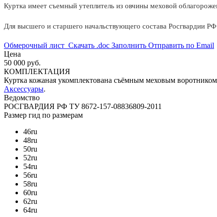
Куртка имеет съемный утеплитель из овчины меховой облагороже
Для высшего и старшего начальствующего состава Росгвардии РФ
Обмерочный лист
Скачать .doc
Заполнить
Отправить по Email
Цена
50 000 руб.
КОМПЛЕКТАЦИЯ
Куртка кожаная укомплектована съёмным меховым воротником 
Аксессуары
.
Ведомство
РОСГВАРДИЯ РФ
ТУ 8672-157-08836809-2011
Размер
гид по размерам
46
ru
48
ru
50
ru
52
ru
54
ru
56
ru
58
ru
60
ru
62
ru
64
ru