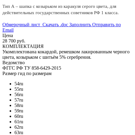
Тип А – шапка с козырьком из каракуля серого цвета, для
действительных государственных советников РФ 1 класса.
Обмерочный лист
Скачать .doc
Заполнить
Отправить по
Email
Цена
28 700 руб.
КОМПЛЕКТАЦИЯ
Укомплектована кокардой, ремешком лакированным черного
цвета, козырьком с шитьём 5% серебрения.
Ведомство
ФГГС РФ
ТУ 858-6429-2015
Размер
гид по размерам
54
ru
55
ru
56
ru
57
ru
58
ru
59
ru
60
ru
61
ru
62
ru
63
ru