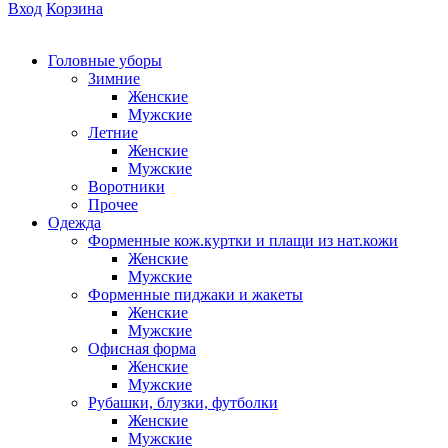
Вход
Корзина
Головные уборы
Зимние
Женские
Мужские
Летние
Женские
Мужские
Воротники
Прочее
Одежда
Форменные кож.куртки и плащи из нат.кожи
Женские
Мужские
Форменные пиджаки и жакеты
Женские
Мужские
Офисная форма
Женские
Мужские
Рубашки, блузки, футболки
Женские
Мужские