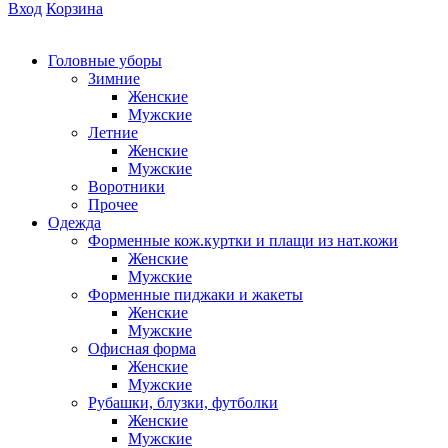
Вход
Корзина
Головные уборы
Зимние
Женские
Мужские
Летние
Женские
Мужские
Воротники
Прочее
Одежда
Форменные кож.куртки и плащи из нат.кожи
Женские
Мужские
Форменные пиджаки и жакеты
Женские
Мужские
Офисная форма
Женские
Мужские
Рубашки, блузки, футболки
Женские
Мужские