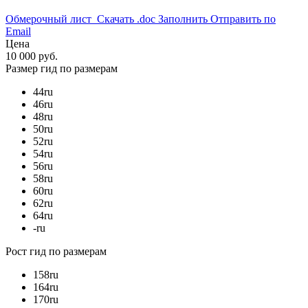
Обмерочный лист
Скачать .doc
Заполнить
Отправить по
Email
Цена
10 000 руб.
Размер
гид по размерам
44
ru
46
ru
48
ru
50
ru
52
ru
54
ru
56
ru
58
ru
60
ru
62
ru
64
ru
-
ru
Рост
гид по размерам
158
ru
164
ru
170
ru