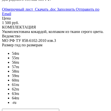
Обмерочный лист
Скачать .doc
Заполнить
Отправить по
Email
Цена
1 500 руб.
КОМПЛЕКТАЦИЯ
Укомплектована кокардой, колпаком из ткани серого цвета.
Ведомство
МО РФ
ТУ 858-6102-2010 изв.3
Размер
гид по размерам
54
ru
55
ru
56
ru
57
ru
58
ru
59
ru
60
ru
61
ru
62
ru
63
ru
64
ru
-
ru