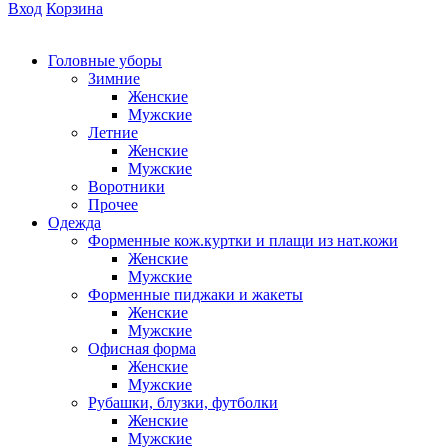
Вход
Корзина
Головные уборы
Зимние
Женские
Мужские
Летние
Женские
Мужские
Воротники
Прочее
Одежда
Форменные кож.куртки и плащи из нат.кожи
Женские
Мужские
Форменные пиджаки и жакеты
Женские
Мужские
Офисная форма
Женские
Мужские
Рубашки, блузки, футболки
Женские
Мужские