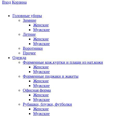
Вход
Корзина
Головные уборы
Зимние
Женские
Мужские
Летние
Женские
Мужские
Воротники
Прочее
Одежда
Форменные кож.куртки и плащи из нат.кожи
Женские
Мужские
Форменные пиджаки и жакеты
Женские
Мужские
Офисная форма
Женские
Мужские
Рубашки, блузки, футболки
Женские
Мужские