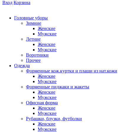
Вход
Корзина
Головные уборы
Зимние
Женские
Мужские
Летние
Женские
Мужские
Воротники
Прочее
Одежда
Форменные кож.куртки и плащи из нат.кожи
Женские
Мужские
Форменные пиджаки и жакеты
Женские
Мужские
Офисная форма
Женские
Мужские
Рубашки, блузки, футболки
Женские
Мужские