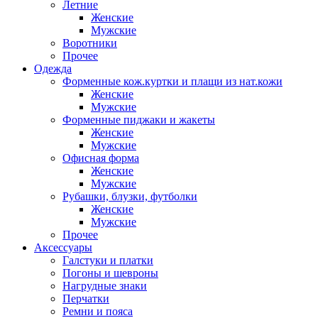
Летние
Женские
Мужские
Воротники
Прочее
Одежда
Форменные кож.куртки и плащи из нат.кожи
Женские
Мужские
Форменные пиджаки и жакеты
Женские
Мужские
Офисная форма
Женские
Мужские
Рубашки, блузки, футболки
Женские
Мужские
Прочее
Аксессуары
Галстуки и платки
Погоны и шевроны
Нагрудные знаки
Перчатки
Ремни и пояса