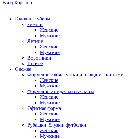
Вход
Корзина
Головные уборы
Зимние
Женские
Мужские
Летние
Женские
Мужские
Воротники
Прочее
Одежда
Форменные кож.куртки и плащи из нат.кожи
Женские
Мужские
Форменные пиджаки и жакеты
Женские
Мужские
Офисная форма
Женские
Мужские
Рубашки, блузки, футболки
Женские
Мужские