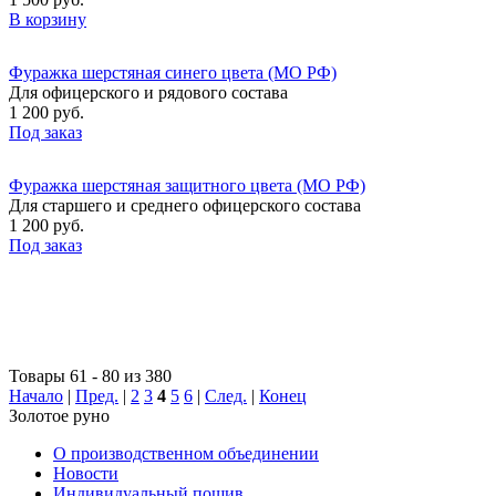
В корзину
Фуражка шерстяная синего цвета (МО РФ)
Для офицерского и рядового состава
1 200 руб.
Под заказ
Фуражка шерстяная защитного цвета (МО РФ)
Для старшего и среднего офицерского состава
1 200 руб.
Под заказ
Товары 61 - 80 из 380
Начало
|
Пред.
|
2
3
4
5
6
|
След.
|
Конец
Золотое руно
О производственном объединении
Новости
Индивидуальный пошив