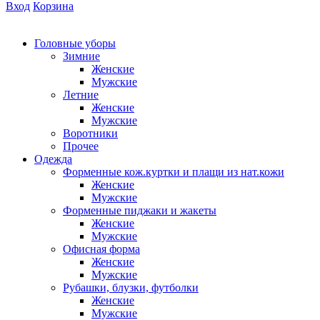
Вход
Корзина
Головные уборы
Зимние
Женские
Мужские
Летние
Женские
Мужские
Воротники
Прочее
Одежда
Форменные кож.куртки и плащи из нат.кожи
Женские
Мужские
Форменные пиджаки и жакеты
Женские
Мужские
Офисная форма
Женские
Мужские
Рубашки, блузки, футболки
Женские
Мужские