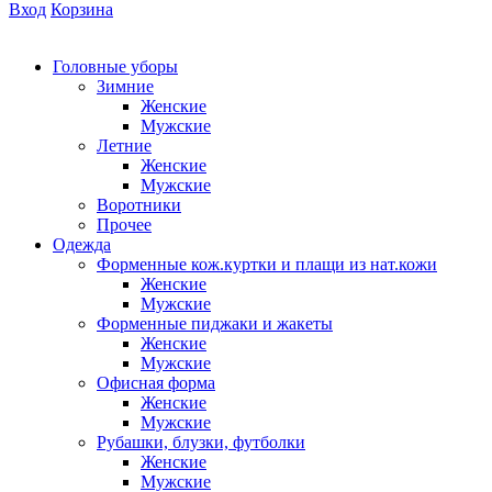
Вход
Корзина
Головные уборы
Зимние
Женские
Мужские
Летние
Женские
Мужские
Воротники
Прочее
Одежда
Форменные кож.куртки и плащи из нат.кожи
Женские
Мужские
Форменные пиджаки и жакеты
Женские
Мужские
Офисная форма
Женские
Мужские
Рубашки, блузки, футболки
Женские
Мужские