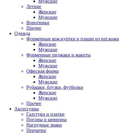
Мужские
Летние
Женские
Мужские
Воротники
Прочее
Одежда
Форменные кож.куртки и плащи из нат.кожи
Женские
Мужские
Форменные пиджаки и жакеты
Женские
Мужские
Офисная форма
Женские
Мужские
Рубашки, блузки, футболки
Женские
Мужские
Прочее
Аксессуары
Галстуки и платки
Погоны и шевроны
Нагрудные знаки
Перчатки