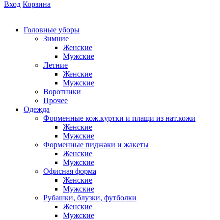
Вход
Корзина
Головные уборы
Зимние
Женские
Мужские
Летние
Женские
Мужские
Воротники
Прочее
Одежда
Форменные кож.куртки и плащи из нат.кожи
Женские
Мужские
Форменные пиджаки и жакеты
Женские
Мужские
Офисная форма
Женские
Мужские
Рубашки, блузки, футболки
Женские
Мужские